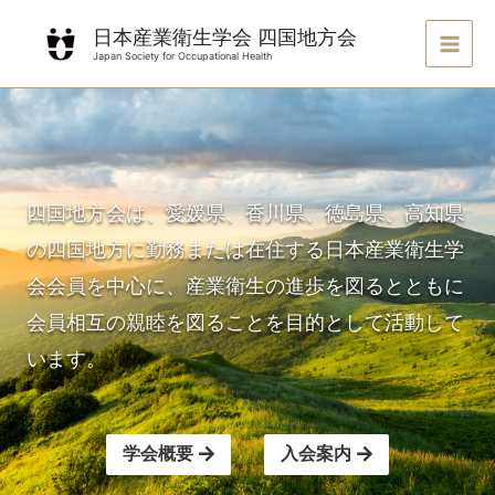
日本産業衛生学会 四国地方会
Japan Society for Occupational Health
四国地方会は、愛媛県、香川県、徳島県、高知県
の四国地方に勤務または在住する日本産業衛生学
会会員を中心に、産業衛生の進歩を図るとともに
会員相互の親睦を図ることを目的として活動して
います。
学会概要
入会案内